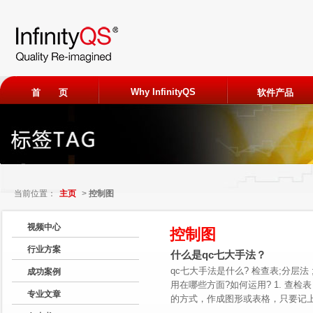
Why InfinityQS
首 页
软件产品
ProFicien
免费试用
当前位置：
主页
>
控制图
申请加入
视频中心
控制图
行业方案
观看客户
什么是qc七大手法？
qc七大手法是什么? 检查表;分层法 
成功案例
用在哪些方面?如何运用? 1. 查检表（
专业文章
的方式，作成图形或表格，只要记上.