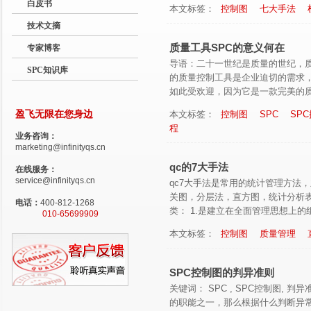
白皮书
本文标签：
控制图
七大手法
技术文摘
质量工具SPC的意义何在
专家博客
导语：二十一世纪是质量的世纪，
SPC知识库
的质量控制工具是企业迫切的需求，
如此受欢迎，因为它是一款完美的质量
盈飞无限在您身边
本文标签：
控制图
SPC
SP
程
业务咨询：
marketing@infinityqs.cn
qc的7大手法
在线服务：
service@infinityqs.cn
qc7大手法是常用的统计管理方法
关图，分层法，直方图，统计分析表
电话：
400-812-1268
类： 1.是建立在全面管理思想上的组.
010-65699909
本文标签：
控制图
质量管理
SPC控制图的判异准则
关键词： SPC , SPC控制图, 
的职能之一，那么根据什么判断异常，