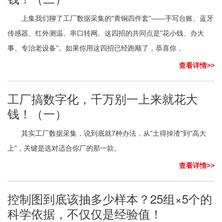
上集我们聊了工厂数据采集的"青铜四件套"——手写台账、蓝牙
传感器、红外测温、串口转网。这四招的共同点是"花小钱、办大
事、专治老设备"。如果你用这四招已经跑顺了，恭喜你，
查看详情>>
工厂搞数字化，千万别一上来就花大
钱！（一）
其实工厂数据采集，说到底就7种办法，从"土得掉渣"到"高大
上"，关键是选对适合你厂的那一款。
查看详情>>
控制图到底该抽多少样本？25组×5个的
科学依据，不仅仅是经验值！