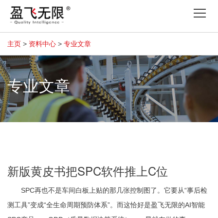
Tog
nav
主页
>
资料中心
>
专业文章
专业文章
新版黄皮书把SPC软件推上C位
SPC再也不是车间白板上贴的那几张控制图了。它要从“事后检
测工具”变成“全生命周期预防体系”。而这恰好是盈飞无限的AI智能