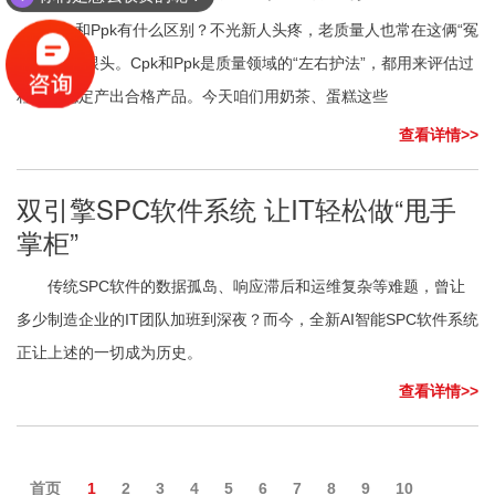
Cpk和Ppk有什么区别？不光新人头疼，老质量人也常在这俩“冤
家”面前栽跟头。Cpk和Ppk是质量领域的“左右护法”，都用来评估过
程能否稳定产出合格产品。今天咱们用奶茶、蛋糕这些
查看详情>>
双引擎SPC软件系统 让IT轻松做“甩手
掌柜”
传统SPC软件的数据孤岛、响应滞后和运维复杂等难题，曾让
多少制造企业的IT团队加班到深夜？而今，全新AI智能SPC软件系统
正让上述的一切成为历史。
查看详情>>
首页
1
2
3
4
5
6
7
8
9
10