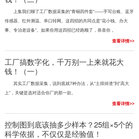
上集我们聊了工厂数据采集的"青铜四件套"——手写台账、蓝牙
传感器、红外测温、串口转网。这四招的共同点是"花小钱、办大
事、专治老设备"。如果你用这四招已经跑顺了，恭喜你，
查看详情>>
工厂搞数字化，千万别一上来就花大
钱！（一）
其实工厂数据采集，说到底就7种办法，从"土得掉渣"到"高大
上"，关键是选对适合你厂的那一款。
查看详情>>
控制图到底该抽多少样本？25组×5个的
科学依据，不仅仅是经验值！