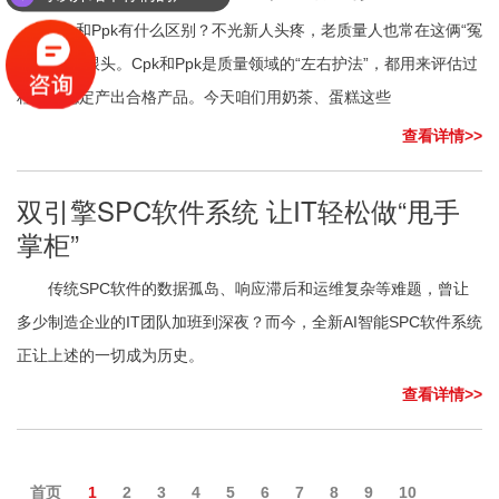
你们是怎么收费的呢？
Cpk和Ppk有什么区别？不光新人头疼，老质量人也常在这俩“冤
家”面前栽跟头。Cpk和Ppk是质量领域的“左右护法”，都用来评估过
程能否稳定产出合格产品。今天咱们用奶茶、蛋糕这些
查看详情>>
双引擎SPC软件系统 让IT轻松做“甩手
掌柜”
传统SPC软件的数据孤岛、响应滞后和运维复杂等难题，曾让
多少制造企业的IT团队加班到深夜？而今，全新AI智能SPC软件系统
正让上述的一切成为历史。
查看详情>>
首页
1
2
3
4
5
6
7
8
9
10