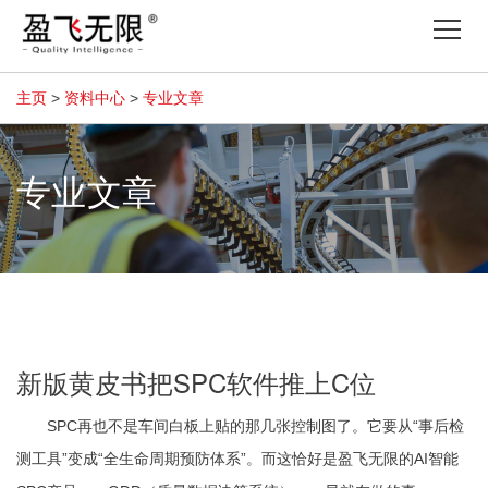
Tog
nav
主页
>
资料中心
>
专业文章
专业文章
新版黄皮书把SPC软件推上C位
SPC再也不是车间白板上贴的那几张控制图了。它要从“事后检
测工具”变成“全生命周期预防体系”。而这恰好是盈飞无限的AI智能