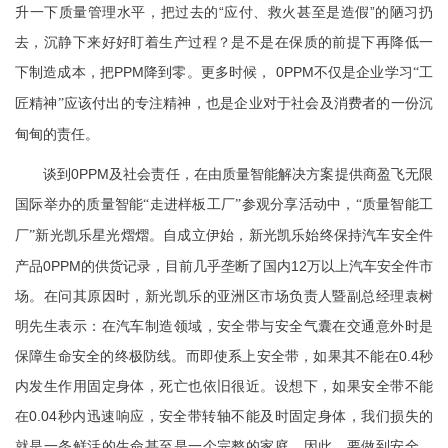
升一下质量管理水平，把过去的“应付、救火甚至是造假”的陋习扔
去，沉静下来好好盯着生产过程？是不是在保质的前提下再降低一
下制造成本，把PPM降到零。更多时候， 0PPM不仅是企业学习
“工
应该付出的专注精神，也是企业对于社会及消费者的一份沉
匠精神”
甸甸的责任。
谈到0PPM及社会责任，在由质量智能解决方案提供商盈飞无限
国际举办的质量智能
参观分享活动中，
“走进样板工厂”
“质量智能工
新光凯乐星光熠熠。自成立伊始，新光凯乐始终保持汽车安全件
厂”
产品0PPM的供货记录，目前几乎垄断了国内12万以上汽车安全件市
场。在问其原因时，新光凯乐的亚洲区市场负责人暨副总经理袁树
明先生表示：在汽车制造领域，安全带与安全气囊在交通意外时是
保障生命安全的终极防线。而即使系上安全带，如果其不能在0.4秒
内发生作用固定身体，死亡也依旧很近。设想下，如果安全带不能
在0.04秒内迅速响应，安全带转轴不能及时固定身体，我们损失的
就是一条鲜活的生命甚至是一个完整的家庭。因此，要做到安全，