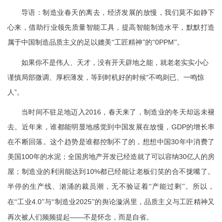
导语：制造业春天的离去，经济发展的放慢，我们莫不如静下
心来，借助行业领先质量智能工具，提高智能制造水平，默默打造
属于中国制造品质主义的足以媲美
的
0PPM
。
“工匠精神”
“
”
如果你不是伟人、天才，没有开天辟地之能，就老老实实小心
谨慎局部微调、厚积薄发，等到时机好的时候“不鸣则已、一鸣惊
人”。
当时间不驻足地迈入2016，春天来了，制造业的冬天却远未褪
去。近年来，谁都能明显地感觉到中国发展在放慢，GDP的增长率
在不断回落。这个趋势是谁都控制不了的，想想中国30年中消费了
美国100年的水泥；全国房地产开发已经造就了可以容纳30亿人的房
屋；制造业的利润能达到10%都已经能让老板们笑的合不拢嘴了。
半停的生产线、汹涌的裁员潮，无不验证着
。所以，
“产能过剩”
在
工业4.0
与
制造业2025
的舆论漩涡里，品质主义与工匠精神又
“
”
“
”
再次被人们频频提起——不是怀念，而是自省。