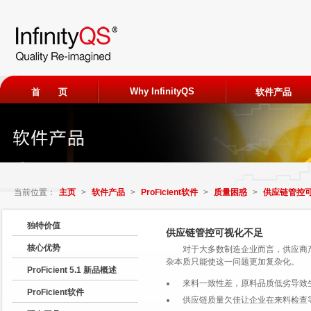
Why InfinityQS
首 页
软件产品
ProFicien
免费试用
当前位置：
主页
>
软件产品
>
ProFicient软件
>
质量困惑
>
供应链管控
申请加入
独特价值
供应链管控可视化不足
核心优势
对于大多数制造企业而言，供应商
观看客户
杂本质只能使这一问题更加复杂化。
ProFicient 5.1 新品概述
来料一致性差，原料品质低劣导致
ProFicient软件
供应链质量欠佳让企业在来料检查