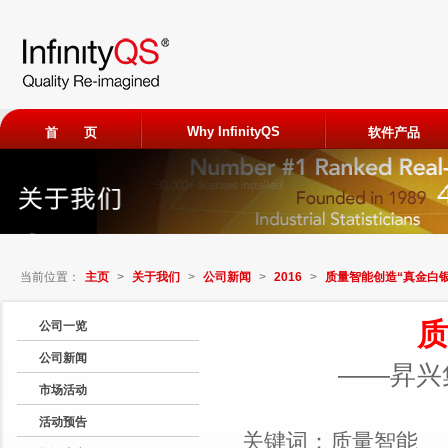
Why InfinityQS
首 页
软件产品
ProFicien
免费试用
当前位置：
主页
>
关于我们
>
公司新闻
>
2016
>
质量智能创造“真金白银
申请加入
质
公司一览
公司新闻
观看客户
——昇兴
市场活动
活动预告
关键词：质量智能