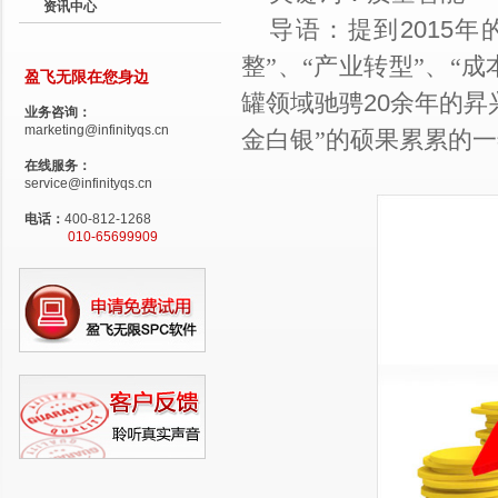
资讯中心
导语：提到2015
整
”
、
“
产业转型
”
、
“
成
盈飞无限在您身边
罐领域驰骋20余年的昇
业务咨询：
marketing@infinityqs.cn
金白银
”
的硕果累累的一
在线服务：
service@infinityqs.cn
电话：
400-812-1268
010-65699909