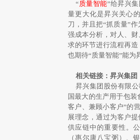
“
质量智能
”
给昇兴集
量更大化是昇兴关心
刀，并且把
“
抓质量
”
作
强成本分析，对人、财
求的环节进行流程再造
也期待
“
质量智能
”
能为
相关链接：昇兴集团
昇兴集团股份有限公
国最大的生产用于包装
客户、兼顾小客户
”
的
展理念，通过为客户提
供应链中的重要性。
（惠尔康八宝粥）、