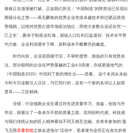
推移正在渐渐被打破。正如我们所见：“中国制造”的阵营业已呈现出
两级分化之势——凤毛麟角的优秀企业凭借卓越技术和过硬品质强
势领跑，以绝对优势占据市场统治地位；而绝大多数企业还在凭“一
己之长”，厮杀于制造业红海，面临人口红利日益退却、技术水平势
均力敌、企业利润逐年下降、原料成本不断攀升的尴尬。
时代向前，企业若因循守旧，不审时度势，面临的只有优胜劣
汰。部分聪明的企业在声势显赫的工业4.0浪潮，亦或更接地气的
《中国制造2025》中找到了新的增长点——质量。 这个名词从未如
今时今日这般引人注目，与它同行的，还有一个新的名词让人如雷
贯耳——工匠精神。
没错，行业领跑企业在通过对先进质量学习、借鉴，创造与升
华后，探索出了一条卓尔不群的质量之路。其间的时代感、科技感
与我们传统认知的匠人精神看似不同又相互交融。在有幸参加的“盈
飞无限
质量智能
之旅走进海尔”活动中，笔者便为这些正在发生的有