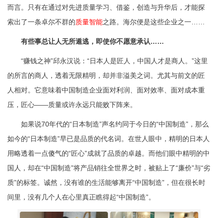
而言。只有在通过对先进质量学习、借鉴，创造与升华后，才能探
索出了一条卓尔不群的
质量智能
之路。海尔便是这些企业之一……
有些事总让人无所遁逃，即使你不愿意承认……
“赚钱之神”邱永汉说：“日本人是匠人，中国人才是商人。”这里
的所言的商人，透着无限精明，却并非溢美之词。尤其与前文的匠
人相对。它意味着中国制造企业面对利润、面对效率、面对成本重
压，匠心——质量或许永远只能败下阵来。
如果说70年代的“日本制造”声名约同于今日的“中国制造”，那么
如今的“日本制造”早已是品质的代名词。在世人眼中，精明的日本人
用略透着一点傻气的“匠心”成就了品质的卓越。而他们眼中精明的中
国人，却在“中国制造”将产品销往全世界之时，被贴上了“廉价”与“劣
质”的标签。诚然，没有谁的生活能够离开“中国制造”，但在很长时
间里，没有几个人在心里真正瞧得起“中国制造”。