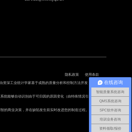
隐私政策
使用条款
在线咨询
由资深工业统计学家基于成熟的质量分析和控制方法开发，每年可
智能质量系统咨询
C系统能够自动识别由于可归因的原因变化（由特殊情况引起的变
QMS系统咨询
做出更明智的商业决策，并在缺陷发生前实时改进您的制造过程。
SPC软件咨询
培训业务咨询
资料领取/报价