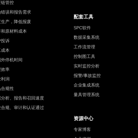
应链管控
为错误和报告需求
配套工具
度生产，降低报废
SPC软件
存和原材料成本
数据采集系统
户投诉
工作流管理
工成本
控制图工具
划外停机时间
实时监控分析
程效率
报警/事故监控
业利润
企业集成系统
品合规性
量具管理系统
据分析、报告和召回速度
业合规、审计和认证通过
资源中心
专家博客