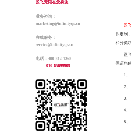
盈飞无限在您身边
业务咨询：
marketing@infinityqs.cn
盈飞
作定制
在线服务：
和分类
service@infinityqs.cn
盈飞
电话：400-812-1268
保证您
010-65699909
1
2
3
4、
5、