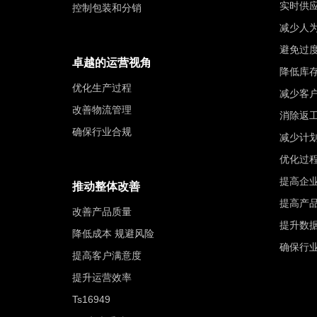
实时供
控制包装和分销
减少人
避免过
卓越的运营视角
降低库
优化生产过程
减少客
改善物流管理
消除返
确保行业合规
减少计
优化过
提高企
推动整体改善
提高产
改善产品质量
提升数
降低成本 规避风险
确保行
提高客户满意度
提升运营效率
Ts16949