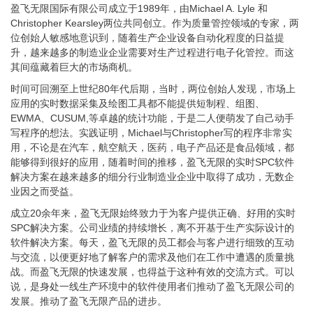
盈飞无限国际有限公司成立于1989年，由Michael A. Lyle 和
Christopher Kearsley两位共同创立。作为质量管控领域的专家，两
位创始人敏感地意识到，随着生产企业设备自动化程度的日益提
升，越来越多的制造业企业需要对生产过程进行电子化管控。而这
其间蕴藏着巨大的市场商机。
时间可回溯至上世纪80年代后期，当时，两位创始人发现，市场上
应用的实时数据采集及绘图工具都不能提供短制程、组图、
EWMA、CUSUM,等卓越的统计功能，于是二人便萌发了自己动手
写程序的想法。实践证明，Michael与Christopher写的程序非常实
用，不论是在汽车，航空航天，医药，电子产品还是食品领域，都
能够得到很好的应用，随着时间的推移，盈飞无限的实时SPC软件
解决方案在越来越多的细分行业制造业企业中取得了成功，无数企
业因之而受益。
成立20余年来，盈飞无限始终致力于为客户提供正确、好用的实时
SPC解决方案。公司业绩的持续增长，离不开基于生产实际设计的
软件解决方案。每天，盈飞无限的员工都会与客户进行细致的互动
与交流，以便更好地了解客户的需求及他们在工作中遭遇的质量挑
战。而盈飞无限的快速发展，也得益于这种有效的交流方式。可以
说，是身处一线生产环境中的软件使用者们推动了盈飞无限公司的
发展。推动了盈飞无限产品的进步。