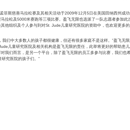
Jude孟菲斯慈善马拉松赛及其相关活动于2009年12月5日在美国田纳西
程马拉松及5000米赛跑等三项比赛。盈飞无限也选派了一队志愿者参加此
其他组织及个人参与到对St. Jude儿童研究医院的资助中，也欢迎更多
，我们中大多数人的孩子都很健康，但还有很多家庭不是这样。”盈飞无限总裁兼CEO
. Jude儿童研究医院及相关机构是盈飞无限的责任，此举将更好的帮助患儿及
赛对我们而言，是另一个平台，除了盈飞无限的员工多参与比赛，我们也希望
儿童研究医院的孩子们。”