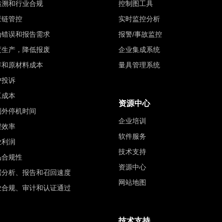
追溯和行业合规
控制图工具
应链管控
实时监控分析
为错误和报告需求
报警/事故监控
度生产，降低报废
企业集成系统
存和原材料成本
量具管理系统
户投诉
工成本
资源中心
划外停机时间
企业培训
程效率
软件服务
业利润
技术支持
品合规性
资源中心
据分析、报告和召回速度
网站地图
业合规、审计和认证通过
技术支持