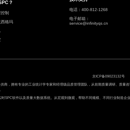
SPC？
电话：400-812-1268
程控制
电子邮箱：
六西格玛
service@infinityqs.cn
具
家
京ICP备09023132号
提供商，拥有专业的工业统计学专家和经理级品质管理团队，从前期质量调研、质量咨
。
实时SPC软件以及质量大数据系统。从宏观到微观，帮助不同规模、不同行业制造企