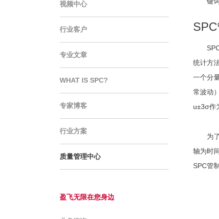
键词
视频中心
SP
行业客户
S
专业文章
统计方
一个分
WHAT IS SPC?
常波动
专家博客
u±3σ
行业方案
为
轴为时
质量管理中心
SPC管
盈飞无限在您身边