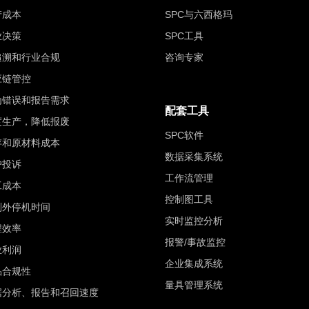
产成本
SPC与六西格玛
业决策
SPC工具
追溯和行业合规
咨询专家
应链管控
为错误和报告需求
配套工具
度生产，降低报废
SPC软件
存和原材料成本
数据采集系统
户投诉
工作流管理
工成本
控制图工具
划外停机时间
实时监控分析
程效率
报警/事故监控
业利润
企业集成系统
品合规性
量具管理系统
据分析、报告和召回速度