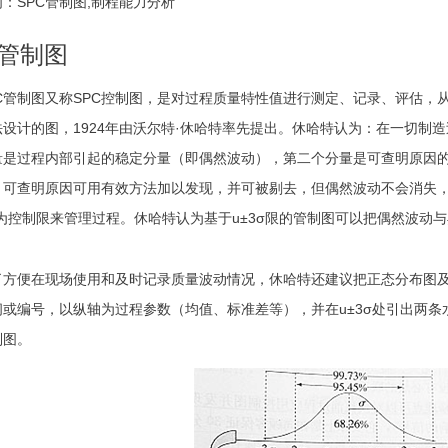
：SPC管制图,制程能力分析
C管制图
PC管制图又称SPC控制图，是对过程质量特性值进行测定、记录、评估，
法设计的图，1924年由沃尔特·休哈特率先提出。休哈特认为：在一切制
量是过程内部引起的稳定分量（即偶然波动），第二个分量是可查明原因
）可查明原因可用有效方法加以发现，并可被剔去，但偶然波动不会消失
作为控制限来管理过程。休哈特认为基于u±3σ限的管制图可以把偶然波动
了方便在现场使用和及时记录质量波动情况，休哈特还建议把正态分布图及其
间或编号，以纵轴为过程参数（均值、标准差等），并在u±3σ处引出两
制图。