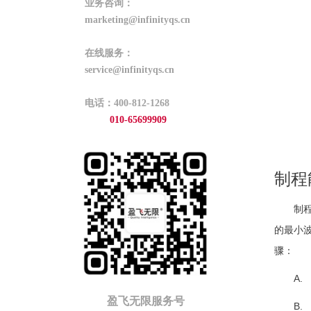
业务咨询：
marketing@infinityqs.cn
在线服务：
service@infinityqs.cn
电话：400-812-1268
010-65699909
制程
制
的最小
骤：
A
盈飞无限服务号
B.