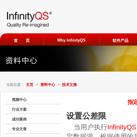
Why InfinityQS
首 页
软件产品
ProFicien
免费试用
当前位置：
主页
>
资料中心
>
技术文摘
申请加入
视频中心
指定
行业方案
观看客户
设置公差限
成功案例
当用户执行
InfinityQ
专业文章
定数据源。根据使用的