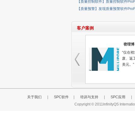
即将
【质量控制软件】质量控制软件ProFic
设
【质量预警】发现质量预警软件ProFic
客户案例
密理博
“仅在
废、返工
美元。”
关于我们
|
SPC软件
|
培训与支持
|
SPC应用
|
Copyright © 2011InfinityQS Interna